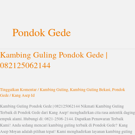
Lewati
ke
Pondok Gede
konten
Kambing Guling Pondok Gede |
Kambing
Guling
082125062144
Pondok
Gede
|
082125062144
Tinggalkan Komentar
/
Kambing Guling
,
Kambing Guling Bekasi
,
Pondok
Gede
/
Kang Asep Id
Kambing Guling Pondok Gede | 082125062144 Nikmati Kambing Guling
Terbaik di Pondok Gede dari Kang Asep! menghadirkan cita rasa autentik daging
empuk alami. Hubungi di: 0821-2506-2144. Dapatkan Penawaran Terbaik
Kami! Anda sedang mencari kambing guling terbaik di Pondok Gede? Kang
Asep Moyan adalah pilihan tepat! Kami menghadirkan layanan kambing guling