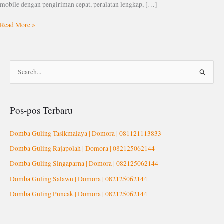
mobile dengan pengiriman cepat, peralatan lengkap, […]
Read More »
C
a
r
Pos-pos Terbaru
i
u
Domba Guling Tasikmalaya | Domora | 081121113833
n
Domba Guling Rajapolah | Domora | 082125062144
t
Domba Guling Singaparna | Domora | 082125062144
u
Domba Guling Salawu | Domora | 082125062144
k
Domba Guling Puncak | Domora | 082125062144
: