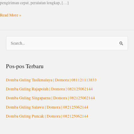
pengiriman cepat, peralatan lengkap, […]
Read More »
C
a
r
Pos-pos Terbaru
i
u
Domba Guling Tasikmalaya | Domora | 081121113833
n
Domba Guling Rajapolah | Domora | 082125062144
t
Domba Guling Singaparna | Domora | 082125062144
u
Domba Guling Salawu | Domora | 082125062144
k
Domba Guling Puncak | Domora | 082125062144
: