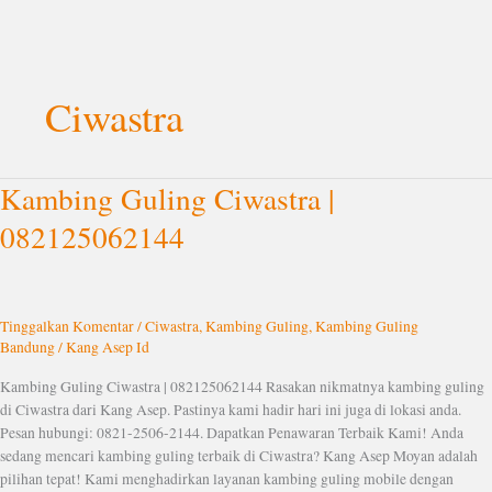
Lewati
ke
Ciwastra
konten
Kambing Guling Ciwastra |
Kambing
Guling
082125062144
Ciwastra
|
082125062144
Tinggalkan Komentar
/
Ciwastra
,
Kambing Guling
,
Kambing Guling
Bandung
/
Kang Asep Id
Kambing Guling Ciwastra | 082125062144 Rasakan nikmatnya kambing guling
di Ciwastra dari Kang Asep. Pastinya kami hadir hari ini juga di lokasi anda.
Pesan hubungi: 0821-2506-2144. Dapatkan Penawaran Terbaik Kami! Anda
sedang mencari kambing guling terbaik di Ciwastra? Kang Asep Moyan adalah
pilihan tepat! Kami menghadirkan layanan kambing guling mobile dengan