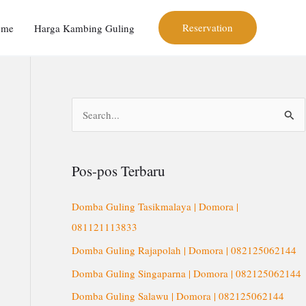
Reservation
ome
Harga Kambing Guling
C
a
r
Pos-pos Terbaru
i
u
Domba Guling Tasikmalaya | Domora |
n
081121113833
t
Domba Guling Rajapolah | Domora | 082125062144
u
Domba Guling Singaparna | Domora | 082125062144
k
Domba Guling Salawu | Domora | 082125062144
: