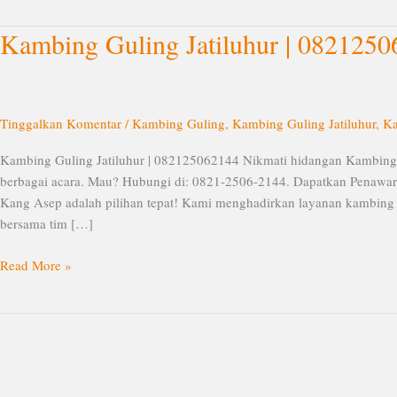
Kambing Guling Jatiluhur | 082125
Kambing
Guling
Jatiluhur
|
082125062144
Tinggalkan Komentar
/
Kambing Guling
,
Kambing Guling Jatiluhur
,
Ka
Kambing Guling Jatiluhur | 082125062144 Nikmati hidangan Kambing
berbagai acara. Mau? Hubungi di: 0821-2506-2144. Dapatkan Penawara
Kang Asep adalah pilihan tepat! Kami menghadirkan layanan kambing g
bersama tim […]
Read More »