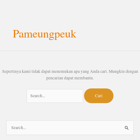
Lewati
Cari
ke
untuk:
Pameungpeuk
konten
Sepertinya kami tidak dapat menemukan apa yang Anda cari. Mungkin dengan
pencarian dapat membantu.
C
a