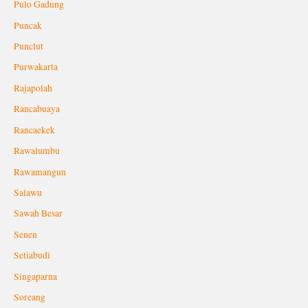
Pulo Gadung
Puncak
Punclut
Purwakarta
Rajapolah
Rancabuaya
Rancaekek
Rawalumbu
Rawamangun
Salawu
Sawah Besar
Senen
Setiabudi
Singaparna
Soreang