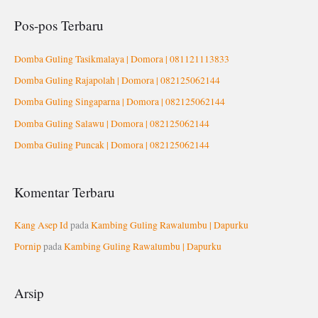
r
Pos-pos Terbaru
i
u
Domba Guling Tasikmalaya | Domora | 081121113833
n
Domba Guling Rajapolah | Domora | 082125062144
t
Domba Guling Singaparna | Domora | 082125062144
u
Domba Guling Salawu | Domora | 082125062144
k
Domba Guling Puncak | Domora | 082125062144
:
Komentar Terbaru
Kang Asep Id
pada
Kambing Guling Rawalumbu | Dapurku
Pornip
pada
Kambing Guling Rawalumbu | Dapurku
Arsip