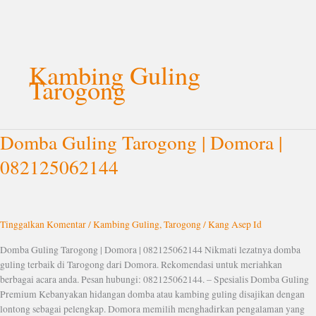
Lewati
ke
Kambing Guling
konten
Tarogong
Domba Guling Tarogong | Domora |
Domba
Guling
082125062144
Tarogong
|
Domora
|
Tinggalkan Komentar
/
Kambing Guling
,
Tarogong
/
Kang Asep Id
082125062144
Domba Guling Tarogong | Domora | 082125062144 Nikmati lezatnya domba
guling terbaik di Tarogong dari Domora. Rekomendasi untuk meriahkan
berbagai acara anda. Pesan hubungi: 082125062144. – Spesialis Domba Guling
Premium Kebanyakan hidangan domba atau kambing guling disajikan dengan
lontong sebagai pelengkap. Domora memilih menghadirkan pengalaman yang