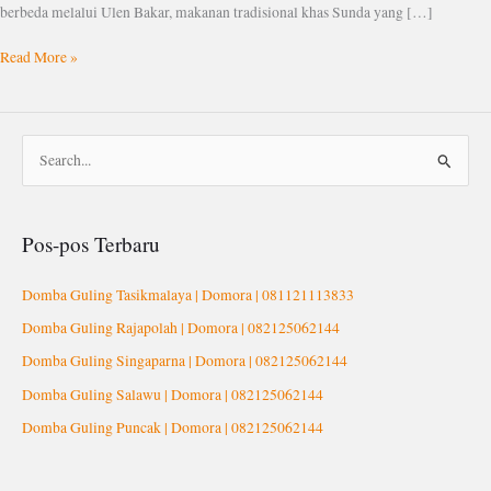
berbeda melalui Ulen Bakar, makanan tradisional khas Sunda yang […]
Read More »
C
a
r
Pos-pos Terbaru
i
u
Domba Guling Tasikmalaya | Domora | 081121113833
n
Domba Guling Rajapolah | Domora | 082125062144
t
Domba Guling Singaparna | Domora | 082125062144
u
Domba Guling Salawu | Domora | 082125062144
k
Domba Guling Puncak | Domora | 082125062144
: