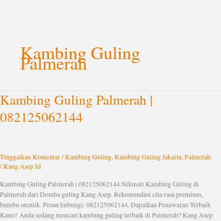
Lewati
ke
Kambing Guling
konten
Palmerah
Kambing Guling Palmerah |
Kambing
Guling
082125062144
Palmerah
|
082125062144
Tinggalkan Komentar
/
Kambing Guling
,
Kambing Guling Jakarta
,
Palmerah
/
Kang Asep Id
Kambing Guling Palmerah | 082125062144 Nikmati Kambing Guling di
Palmerah dari Domba guling Kang Asep. Rekomendasi cita rasa premium,
bumbu otentik. Pesan hubungi: 082125062144. Dapatkan Penawaran Terbaik
Kami! Anda sedang mencari kambing guling terbaik di Palmerah? Kang Asep