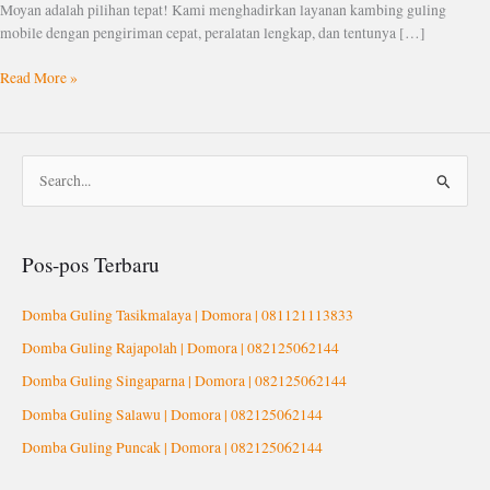
Moyan adalah pilihan tepat! Kami menghadirkan layanan kambing guling
mobile dengan pengiriman cepat, peralatan lengkap, dan tentunya […]
Read More »
C
a
r
Pos-pos Terbaru
i
u
Domba Guling Tasikmalaya | Domora | 081121113833
n
Domba Guling Rajapolah | Domora | 082125062144
t
Domba Guling Singaparna | Domora | 082125062144
u
Domba Guling Salawu | Domora | 082125062144
k
Domba Guling Puncak | Domora | 082125062144
: