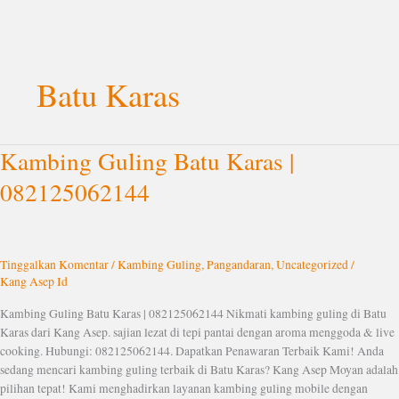
Lewati
ke
Batu Karas
konten
Kambing Guling Batu Karas |
Kambing
Guling
082125062144
Batu
Karas
|
082125062144
Tinggalkan Komentar
/
Kambing Guling
,
Pangandaran
,
Uncategorized
/
Kang Asep Id
Kambing Guling Batu Karas | 082125062144 Nikmati kambing guling di Batu
Karas dari Kang Asep. sajian lezat di tepi pantai dengan aroma menggoda & live
cooking. Hubungi: 082125062144. Dapatkan Penawaran Terbaik Kami! Anda
sedang mencari kambing guling terbaik di Batu Karas? Kang Asep Moyan adalah
pilihan tepat! Kami menghadirkan layanan kambing guling mobile dengan