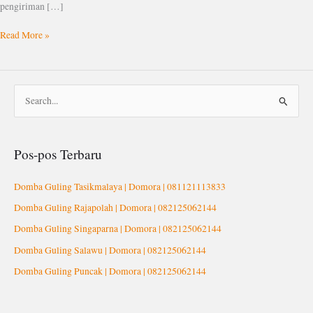
pengiriman […]
Read More »
C
a
r
Pos-pos Terbaru
i
u
Domba Guling Tasikmalaya | Domora | 081121113833
n
Domba Guling Rajapolah | Domora | 082125062144
t
Domba Guling Singaparna | Domora | 082125062144
u
Domba Guling Salawu | Domora | 082125062144
k
Domba Guling Puncak | Domora | 082125062144
: