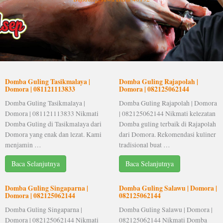
Domba Guling Tasikmalaya |
Domba Guling Rajapolah |
Domora | 081121113833
Domora | 082125062144
Domba Guling Tasikmalaya |
Domba Guling Rajapolah | Domora
Domora | 081121113833 Nikmati
| 082125062144 Nikmati kelezatan
Domba Guling di Tasikmalaya dari
Domba guling terbaik di Rajapolah
Domora yang enak dan lezat. Kami
dari Domora. Rekomendasi kuliner
menjamin …
tradisional buat …
Baca Selanjutnya
Baca Selanjutnya
Domba Guling Singaparna |
Domba Guling Salawu | Domora |
Domora | 082125062144
082125062144
Domba Guling Singaparna |
Domba Guling Salawu | Domora |
Domora | 082125062144 Nikmati
082125062144 Nikmati Domba