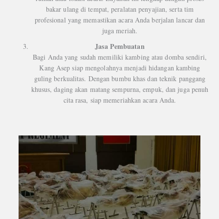
bakar ulang di tempat, peralatan penyajian, serta tim
profesional yang memastikan acara Anda berjalan lancar dan
juga meriah.
Jasa Pembuatan
Bagi Anda yang sudah memiliki kambing atau domba sendiri,
Kang Asep siap mengolahnya menjadi hidangan kambing
guling berkualitas. Dengan bumbu khas dan teknik panggang
khusus, daging akan matang sempurna, empuk, dan juga penuh
cita rasa, siap memeriahkan acara Anda.