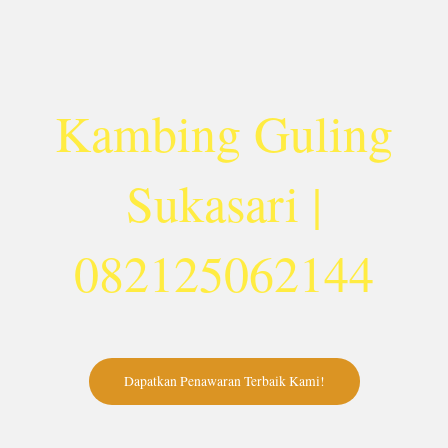
Lewati
ke
konten
Kambing Guling
Sukasari |
082125062144
Dapatkan Penawaran Terbaik Kami!