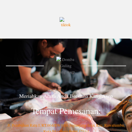
Meriahkan Acara Anda Bersama Kang Asep
Tempat Pemesanan:
Jl. Pelabuhan Ratu I, RT.004/RW.010, Sepanjang Jaya, Kec. Rawalumbu,
Kota Bks, Jawa Barat 17114