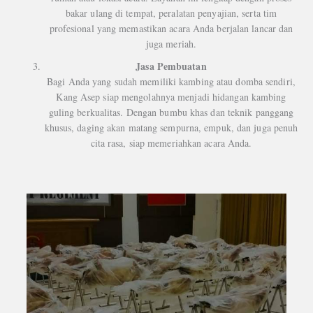
bakar ulang di tempat, peralatan penyajian, serta tim
profesional yang memastikan acara Anda berjalan lancar dan
juga meriah.
Jasa Pembuatan
Bagi Anda yang sudah memiliki kambing atau domba sendiri,
Kang Asep siap mengolahnya menjadi hidangan kambing
guling berkualitas. Dengan bumbu khas dan teknik panggang
khusus, daging akan matang sempurna, empuk, dan juga penuh
cita rasa, siap memeriahkan acara Anda.