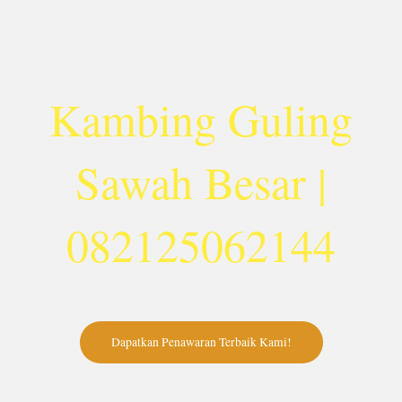
Lewati
ke
konten
Kambing Guling
Sawah Besar |
082125062144
Dapatkan Penawaran Terbaik Kami!