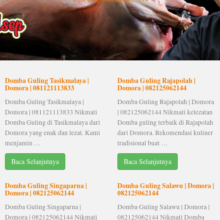
Domba Guling Tasikmalaya |
Domba Guling Rajapolah |
Domora | 081121113833
Domora | 082125062144
Domba Guling Tasikmalaya |
Domba Guling Rajapolah | Domora
Domora | 081121113833 Nikmati
| 082125062144 Nikmati kelezatan
Domba Guling di Tasikmalaya dari
Domba guling terbaik di Rajapolah
Domora yang enak dan lezat. Kami
dari Domora. Rekomendasi kuliner
menjamin …
tradisional buat …
Baca Selanjutnya
Baca Selanjutnya
Domba Guling Singaparna |
Domba Guling Salawu | Domora |
Domora | 082125062144
082125062144
Domba Guling Singaparna |
Domba Guling Salawu | Domora |
Domora | 082125062144 Nikmati
082125062144 Nikmati Domba