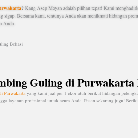
Purwakarta
?
Kang Asep Moyan adalah pilihan tepat! Kami menghadirk
yang sigap. Bersama kami, tentunya Anda akan menikmati hidangan pr
wa Anda.
bing Guling di Purwakarta 
di Purwakarta
yang kami jual per 1 ekor utuh berikut hidangan pelengk
ga layanan profesional untuk acara Anda. Pesan sekarang juga! Beriku