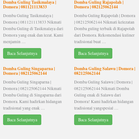
Domba Guling Tasikmalaya |
Domba Guling Rajapolah |
Domora | 081121113833
Domora | 082125062144
Domba Guling Tasikmalaya |
Domba Guling Rajapolah | Domora
Domora | 081121113833 Nikmati
| 082125062144 Nikmati kelezatan
Domba Guling di Tasikmalaya dari
Domba guling terbaik di Rajapolah
Domora yang enak dan lezat. Kami
dari Domora. Rekomendasi kuliner
menjamin …
tradisional buat …
Baca Selanjutnya
Baca Selanjutnya
Domba Guling Singaparna |
Domba Guling Salawu | Domora |
Domora | 082125062144
082125062144
Domba Guling Singaparna |
Domba Guling Salawu | Domora |
Domora | 082125062144 Nikmati
082125062144 Nikmati Domba
Domba Guling di Singaparna dari
Guling enak di Salawu dari
Domora. Kami hadirkan hidangan
Domora! Kami hadirkan hidangan
tradisional yang enak …
tradisional yangspesial …
Baca Selanjutnya
Baca Selanjutnya