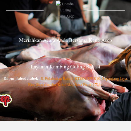
Meriahkan Acara Anda Bersama Kang Asep
Layanan Kambing Guling Bekasi
Dapur Jabodetabek:
Jl. Pelabuhan Ratu I, RT.004/RW.010, Sepanjang Jaya,
Kec. Rawalumbu, Kota Bks, Jawa Barat 17114