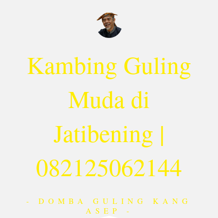
Lewati
ke
konten
Kambing Guling
Muda di
Jatibening |
082125062144
- DOMBA GULING KANG
ASEP -