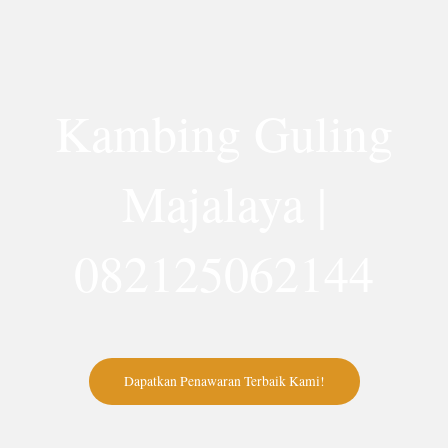
Lewati
ke
konten
Kambing Guling
Majalaya |
082125062144
Dapatkan Penawaran Terbaik Kami!