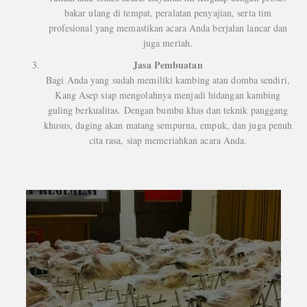
bakar ulang di tempat, peralatan penyajian, serta tim
profesional yang memastikan acara Anda berjalan lancar dan
juga meriah.
Jasa Pembuatan
Bagi Anda yang sudah memiliki kambing atau domba sendiri,
Kang Asep siap mengolahnya menjadi hidangan kambing
guling berkualitas. Dengan bumbu khas dan teknik panggang
khusus, daging akan matang sempurna, empuk, dan juga penuh
cita rasa, siap memeriahkan acara Anda.