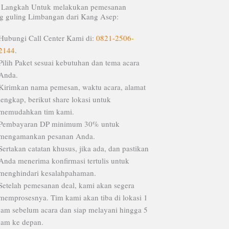
t Langkah Untuk melakukan pemesanan
g guling Limbangan dari Kang Asep:
Hubungi Call Center Kami di:
0821-2506-
2144
.
Pilih Paket sesuai kebutuhan dan tema acara
Anda.
Kirimkan nama pemesan, waktu acara, alamat
lengkap, berikut share lokasi untuk
memudahkan tim kami.
Pembayaran DP minimum 30% untuk
mengamankan pesanan Anda.
Sertakan catatan khusus, jika ada, dan pastikan
Anda menerima konfirmasi tertulis untuk
menghindari kesalahpahaman.
Setelah pemesanan deal, kami akan segera
memprosesnya. Tim kami akan tiba di lokasi 1
jam sebelum acara dan siap melayani hingga 5
jam ke depan.