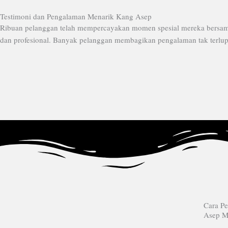
Testimoni dan Pengalaman Menarik Kang Asep
Ribuan pelanggan telah mempercayakan momen spesial mereka bersama 
dan profesional. Banyak pelanggan membagikan pengalaman tak terlupak
Cara P
Asep M