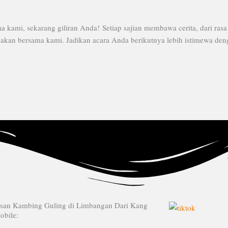
kami, sekarang giliran Anda! Setiap sajian membawa cerita, dari ra
an bersama kami. Jadikan acara Anda berikutnya lebih istimewa dengan
esan Kambing Guling di Limbangan Dari Kang
obile: