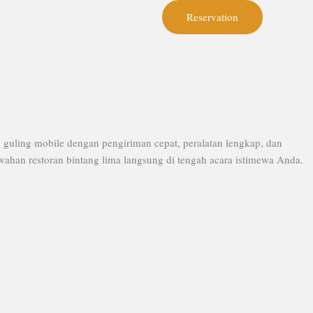
Reservation
ome
Harga Kambing Guling
guling mobile dengan pengiriman cepat, peralatan lengkap, dan
han restoran bintang lima langsung di tengah acara istimewa Anda.