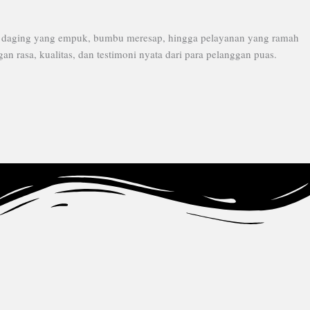
sa daging yang empuk, bumbu meresap, hingga pelayanan yang ramah
 rasa, kualitas, dan testimoni nyata dari para pelanggan puas.