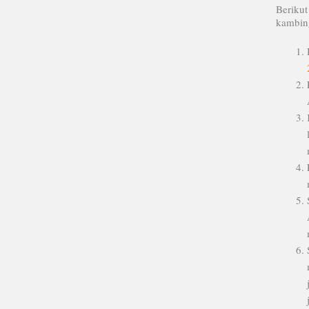
Beriku
kambin