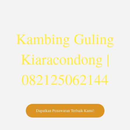
Lewati
ke
konten
Kambing Guling
Kiaracondong |
082125062144
Dapatkan Penawaran Terbaik Kami!