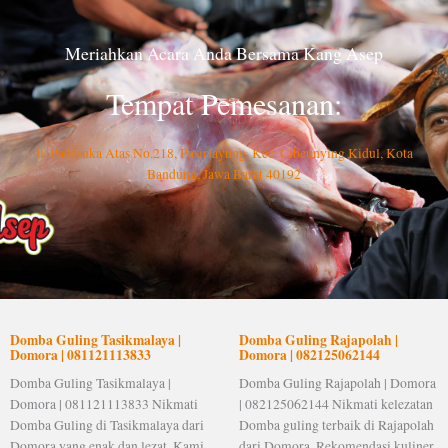
Meriahkan Acara Anda Bersama Kang Asep
Tempat Pemesanan:
Jl. Padasuka Atas No.218, Pasirlayung, Kec. Cibeunying Kidul, Kota
Bandung, Jawa Barat 40192
Domba Guling Tasikmalaya |
Domba Guling Rajapolah |
Domora | 081121113833
Domora | 082125062144
Domba Guling Tasikmalaya |
Domba Guling Rajapolah | Domora
Domora | 081121113833 Nikmati
| 082125062144 Nikmati kelezatan
Domba Guling di Tasikmalaya dari
Domba guling terbaik di Rajapolah
Domora yang enak dan lezat. Kami
dari Domora. Rekomendasi kuliner