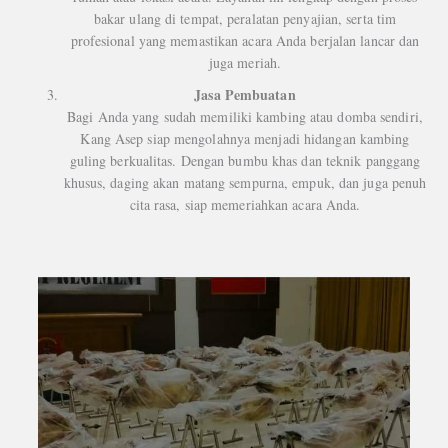
bakar ulang di tempat, peralatan penyajian, serta tim
profesional yang memastikan acara Anda berjalan lancar dan
juga meriah.
Jasa Pembuatan
Bagi Anda yang sudah memiliki kambing atau domba sendiri,
Kang Asep siap mengolahnya menjadi hidangan kambing
guling berkualitas. Dengan bumbu khas dan teknik panggang
khusus, daging akan matang sempurna, empuk, dan juga penuh
cita rasa, siap memeriahkan acara Anda.