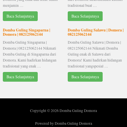
menjamin …
tradisional buat …
Baca Selanjutnya
Baca Selanjutnya
Domba Guling Singaparna |
Domba Guling Salawu | Domora |
Domora | 082125062144
082125062144
Domba Guling Singaparna |
Domba Guling Salawu | Domora |
Domora | 082125062144 Nikmati
082125062144 Nikmati Domba
Domba Guling di Singaparna dari
Guling enak di Salawu dari
Domora. Kami hadirkan hidangan
Domora! Kami hadirkan hidangan
tradisional yang enak …
tradisional yangspesial …
Baca Selanjutnya
Baca Selanjutnya
Copyright © 2026 Domba Guling Domora
Powered by Domba Guling Domora