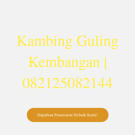
Lewati
ke
konten
Kambing Guling
Kembangan |
082125082144
Dapatkan Penawaran Terbaik Kami!