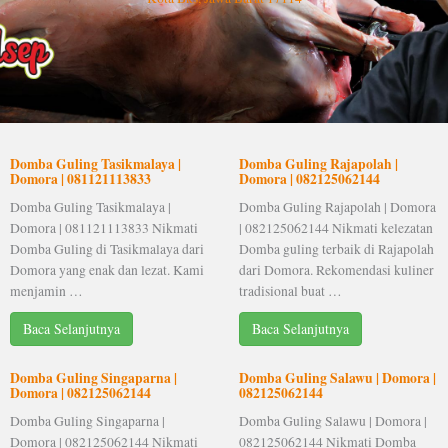
Domba Guling Tasikmalaya |
Domba Guling Rajapolah |
Domora | 081121113833
Domora | 082125062144
Domba Guling Tasikmalaya |
Domba Guling Rajapolah | Domora
Domora | 081121113833 Nikmati
| 082125062144 Nikmati kelezatan
Domba Guling di Tasikmalaya dari
Domba guling terbaik di Rajapolah
Domora yang enak dan lezat. Kami
dari Domora. Rekomendasi kuliner
menjamin …
tradisional buat …
Baca Selanjutnya
Baca Selanjutnya
Domba Guling Singaparna |
Domba Guling Salawu | Domora |
Domora | 082125062144
082125062144
Domba Guling Singaparna |
Domba Guling Salawu | Domora |
Domora | 082125062144 Nikmati
082125062144 Nikmati Domba