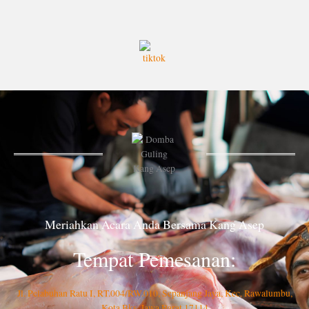
Meriahkan Acara Anda Bersama Kang Asep
Tempat Pemesanan:
Jl. Pelabuhan Ratu I, RT.004/RW.010, Sepanjang Jaya, Kec. Rawalumbu,
Kota Bks, Jawa Barat 17114