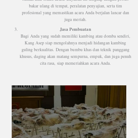
bakar ulang di tempat, peralatan penyajian, serta tim
profesional yang memastikan acara Anda berjalan lancar dan
juga meriah.
Jasa Pembuatan
Bagi Anda yang sudah memiliki kambing atau domba sendiri,
Kang Asep siap mengolahnya menjadi hidangan kambing
guling berkualitas. Dengan bumbu khas dan teknik panggang
khusus, daging akan matang sempurna, empuk, dan juga penuh
cita rasa, siap memeriahkan acara Anda.