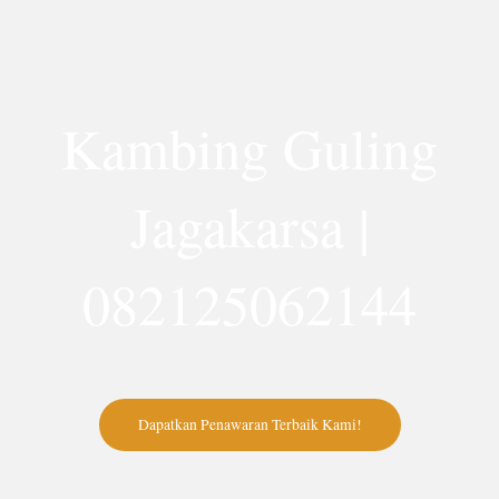
Lewati
ke
konten
Kambing Guling
Jagakarsa |
082125062144
Dapatkan Penawaran Terbaik Kami!