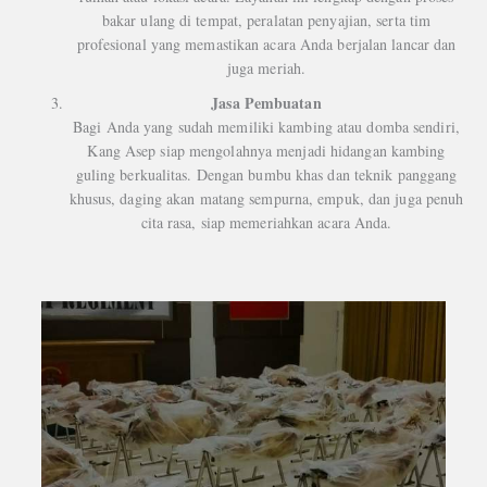
bakar ulang di tempat, peralatan penyajian, serta tim
profesional yang memastikan acara Anda berjalan lancar dan
juga meriah.
Jasa Pembuatan
Bagi Anda yang sudah memiliki kambing atau domba sendiri,
Kang Asep siap mengolahnya menjadi hidangan kambing
guling berkualitas. Dengan bumbu khas dan teknik panggang
khusus, daging akan matang sempurna, empuk, dan juga penuh
cita rasa, siap memeriahkan acara Anda.