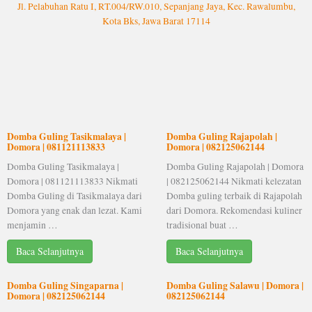
Jl. Pelabuhan Ratu I, RT.004/RW.010, Sepanjang Jaya, Kec. Rawalumbu,
Kota Bks, Jawa Barat 17114
Domba Guling Tasikmalaya |
Domba Guling Rajapolah |
Domora | 081121113833
Domora | 082125062144
Domba Guling Tasikmalaya |
Domba Guling Rajapolah | Domora
Domora | 081121113833 Nikmati
| 082125062144 Nikmati kelezatan
Domba Guling di Tasikmalaya dari
Domba guling terbaik di Rajapolah
Domora yang enak dan lezat. Kami
dari Domora. Rekomendasi kuliner
menjamin …
tradisional buat …
Baca Selanjutnya
Baca Selanjutnya
Domba Guling Singaparna |
Domba Guling Salawu | Domora |
Domora | 082125062144
082125062144