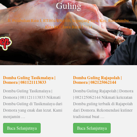
Guling
Jl. Pelabuhan Ratu I, RT.004/RW.010, Sepanjang Jaya, Kec. Rawalumbu,
Kota Bks, Jawa Barat 17114
Domba Guling Tasikmalaya |
Domba Guling Rajapolah |
Domora | 081121113833
Domora | 082125062144
Domba Guling Tasikmalaya |
Domba Guling Rajapolah | Domora
Domora | 081121113833 Nikmati
| 082125062144 Nikmati kelezatan
Domba Guling di Tasikmalaya dari
Domba guling terbaik di Rajapolah
Domora yang enak dan lezat. Kami
dari Domora. Rekomendasi kuliner
menjamin …
tradisional buat …
Baca Selanjutnya
Baca Selanjutnya