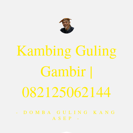
Lewati
ke
konten
Kambing Guling
Gambir |
082125062144
- DOMBA GULING KANG
ASEP -