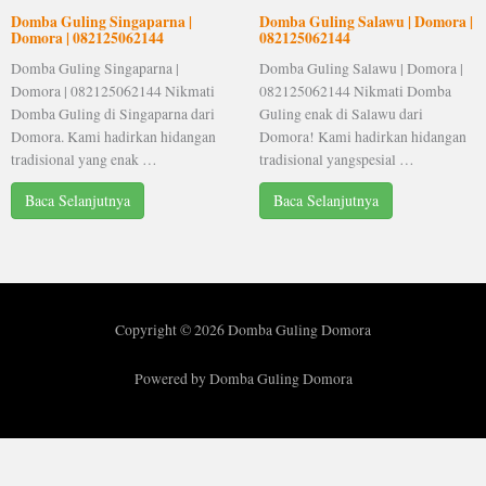
Domba Guling Singaparna |
Domba Guling Salawu | Domora |
Domora | 082125062144
082125062144
Domba Guling Singaparna |
Domba Guling Salawu | Domora |
Domora | 082125062144 Nikmati
082125062144 Nikmati Domba
Domba Guling di Singaparna dari
Guling enak di Salawu dari
Domora. Kami hadirkan hidangan
Domora! Kami hadirkan hidangan
tradisional yang enak …
tradisional yangspesial …
Baca Selanjutnya
Baca Selanjutnya
Copyright © 2026 Domba Guling Domora
Powered by Domba Guling Domora