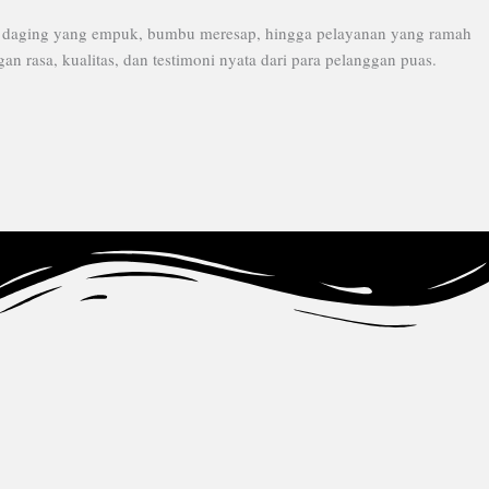
sa daging yang empuk, bumbu meresap, hingga pelayanan yang ramah
 rasa, kualitas, dan testimoni nyata dari para pelanggan puas.