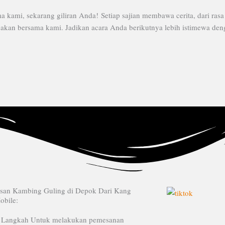
kami, sekarang giliran Anda! Setiap sajian membawa cerita, dari ra
an bersama kami. Jadikan acara Anda berikutnya lebih istimewa dengan
esan Kambing Guling di Depok Dari Kang
obile:
t Langkah Untuk melakukan pemesanan