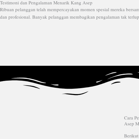
Testimoni dan Pengalaman Menarik Kang Asep
Ribuan pelanggan telah mempercayakan momen spesial mereka bersama 
dan profesional. Banyak pelanggan membagikan pengalaman tak terlupak
Cara P
Asep M
Beriku