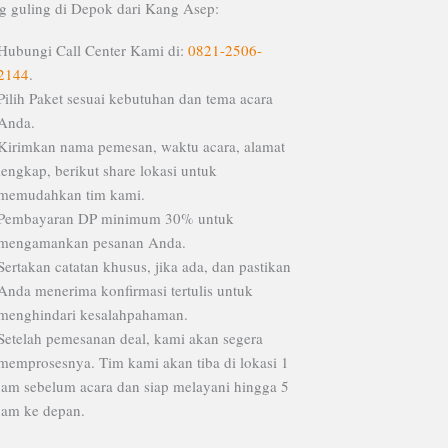
 guling di Depok dari Kang Asep:
Hubungi Call Center Kami di:
0821-2506-
2144
.
Pilih Paket sesuai kebutuhan dan tema acara
Anda.
Kirimkan nama pemesan, waktu acara, alamat
lengkap, berikut share lokasi untuk
memudahkan tim kami.
Pembayaran DP minimum 30% untuk
mengamankan pesanan Anda.
Sertakan catatan khusus, jika ada, dan pastikan
Anda menerima konfirmasi tertulis untuk
menghindari kesalahpahaman.
Setelah pemesanan deal, kami akan segera
memprosesnya. Tim kami akan tiba di lokasi 1
jam sebelum acara dan siap melayani hingga 5
jam ke depan.