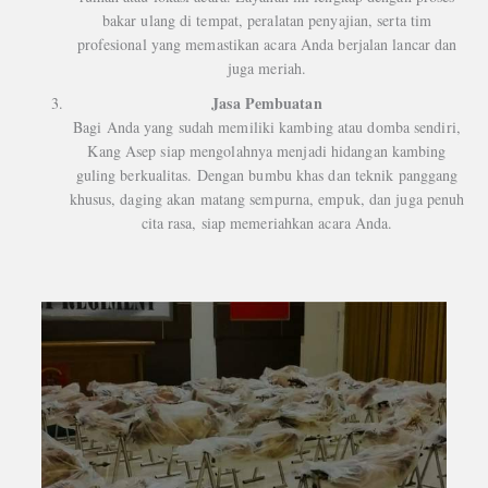
bakar ulang di tempat, peralatan penyajian, serta tim
profesional yang memastikan acara Anda berjalan lancar dan
juga meriah.
Jasa Pembuatan
Bagi Anda yang sudah memiliki kambing atau domba sendiri,
Kang Asep siap mengolahnya menjadi hidangan kambing
guling berkualitas. Dengan bumbu khas dan teknik panggang
khusus, daging akan matang sempurna, empuk, dan juga penuh
cita rasa, siap memeriahkan acara Anda.