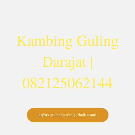
Lewati
ke
konten
Kambing Guling
Darajat |
082125062144
Dapatkan Penawaran Terbaik Kami!