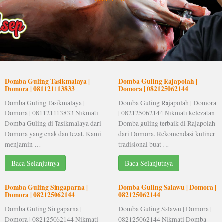
Domba Guling Tasikmalaya |
Domba Guling Rajapolah |
Domora | 081121113833
Domora | 082125062144
Domba Guling Tasikmalaya |
Domba Guling Rajapolah | Domora
Domora | 081121113833 Nikmati
| 082125062144 Nikmati kelezatan
Domba Guling di Tasikmalaya dari
Domba guling terbaik di Rajapolah
Domora yang enak dan lezat. Kami
dari Domora. Rekomendasi kuliner
menjamin …
tradisional buat …
Baca Selanjutnya
Baca Selanjutnya
Domba Guling Singaparna |
Domba Guling Salawu | Domora |
Domora | 082125062144
082125062144
Domba Guling Singaparna |
Domba Guling Salawu | Domora |
Domora | 082125062144 Nikmati
082125062144 Nikmati Domba