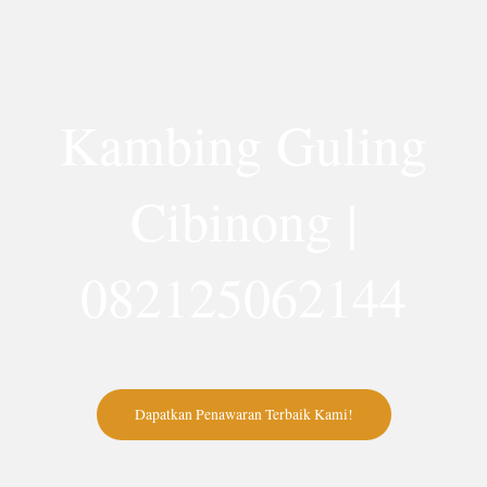
Lewati
ke
konten
Kambing Guling
Cibinong |
082125062144
Dapatkan Penawaran Terbaik Kami!