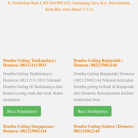
Jl. Pelabuhan Ratu I, RT.004/RW.010, Sepanjang Jaya, Kec. Rawalumbu,
Kota Bks, Jawa Barat 17114
Domba Guling Tasikmalaya |
Domba Guling Rajapolah |
Domora | 081121113833
Domora | 082125062144
Domba Guling Tasikmalaya |
Domba Guling Rajapolah | Domora
Domora | 081121113833 Nikmati
| 082125062144 Nikmati kelezatan
Domba Guling di Tasikmalaya dari
Domba guling terbaik di Rajapolah
Domora yang enak dan lezat. Kami
dari Domora. Rekomendasi kuliner
menjamin …
tradisional buat …
Baca Selanjutnya
Baca Selanjutnya
Domba Guling Singaparna |
Domba Guling Salawu | Domora |
Domora | 082125062144
082125062144