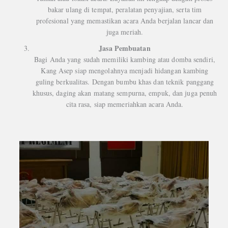
bakar ulang di tempat, peralatan penyajian, serta tim
profesional yang memastikan acara Anda berjalan lancar dan
juga meriah.
Jasa Pembuatan
Bagi Anda yang sudah memiliki kambing atau domba sendiri,
Kang Asep siap mengolahnya menjadi hidangan kambing
guling berkualitas. Dengan bumbu khas dan teknik panggang
khusus, daging akan matang sempurna, empuk, dan juga penuh
cita rasa, siap memeriahkan acara Anda.