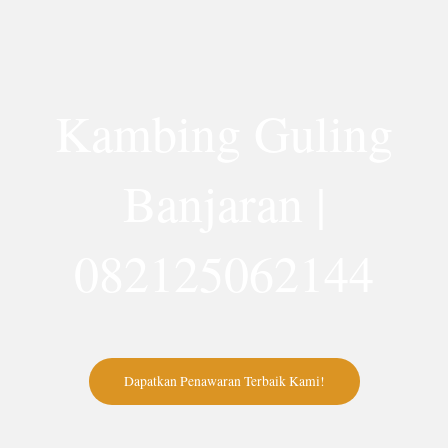
Lewati
ke
konten
Kambing Guling
Banjaran |
082125062144
Dapatkan Penawaran Terbaik Kami!