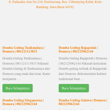
Jl. Padasuka Atas No.218, Pasirlayung, Kec. Cibeunying Kidul, Kota
Bandung, Jawa Barat 40192
Domba Guling Tasikmalaya |
Domba Guling Rajapolah |
Domora | 081121113833
Domora | 082125062144
Domba Guling Tasikmalaya |
Domba Guling Rajapolah | Domora
Domora | 081121113833 Nikmati
| 082125062144 Nikmati kelezatan
Domba Guling di Tasikmalaya dari
Domba guling terbaik di Rajapolah
Domora yang enak dan lezat. Kami
dari Domora. Rekomendasi kuliner
menjamin …
tradisional buat …
Baca Selanjutnya
Baca Selanjutnya
Domba Guling Singaparna |
Domba Guling Salawu | Domora |
Domora | 082125062144
082125062144