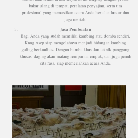
bakar ulang di tempat, peralatan penyajian, serta tim
profesional yang memastikan acara Anda berjalan lancar dan
juga meriah.
Jasa Pembuatan
Bagi Anda yang sudah memiliki kambing atau domba sendiri,
Kang Asep siap mengolahnya menjadi hidangan kambing
guling berkualitas. Dengan bumbu khas dan teknik panggang
khusus, daging akan matang sempurna, empuk, dan juga penuh
cita rasa, siap memeriahkan acara Anda.