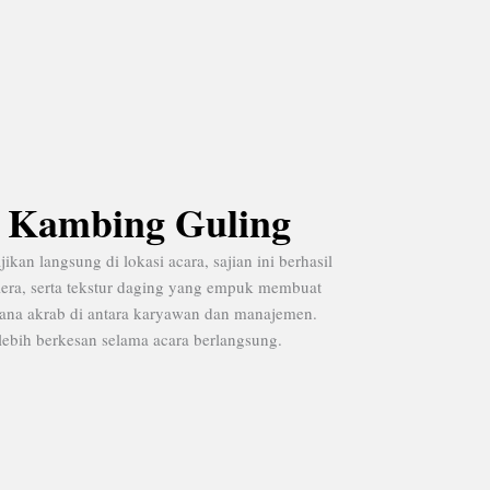
n Kambing Guling
n langsung di lokasi acara, sajian ini berhasil
lera, serta tekstur daging yang empuk membuat
ana akrab di antara karyawan dan manajemen.
lebih berkesan selama acara berlangsung.