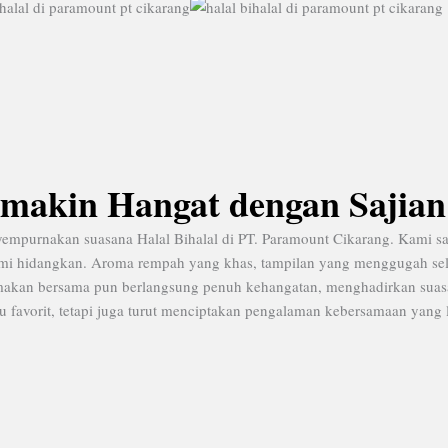
Semakin Hangat dengan Sajia
urnakan suasana Halal Bihalal di PT. Paramount Cikarang. Kami sajika
 kami hidangkan. Aroma rempah yang khas, tampilan yang menggugah se
makan bersama pun berlangsung penuh kehangatan, menghadirkan suas
favorit, tetapi juga turut menciptakan pengalaman kebersamaan yang 